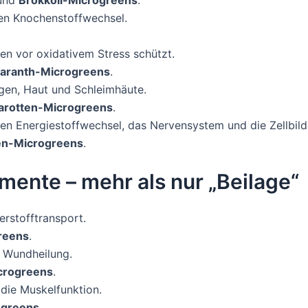
und
Brokkoli-Microgreens
.
den Knochenstoffwechsel.
llen vor oxidativem Stress schützt.
aranth-Microgreens
.
ugen, Haut und Schleimhäute.
arotten-Microgreens
.
den Energiestoffwechsel, das Nervensystem und die Zellbild
en-Microgreens
.
mente – mehr als nur „Beilage“
erstofftransport.
reens
.
r Wundheilung.
crogreens
.
 die Muskelfunktion.
ogreens
.