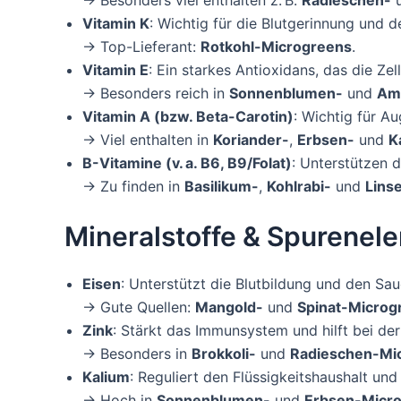
→ Besonders viel enthalten z. B.
Radieschen-
Vitamin K
: Wichtig für die Blutgerinnung und 
→ Top-Lieferant:
Rotkohl-Microgreens
.
Vitamin E
: Ein starkes Antioxidans, das die Ze
→ Besonders reich in
Sonnenblumen-
und
Am
Vitamin A (bzw. Beta-Carotin)
: Wichtig für A
→ Viel enthalten in
Koriander-
,
Erbsen-
und
K
B-Vitamine (v. a. B6, B9/Folat)
: Unterstützen 
→ Zu finden in
Basilikum-
,
Kohlrabi-
und
Lins
Mineralstoffe & Spurenele
Eisen
: Unterstützt die Blutbildung und den Sau
→ Gute Quellen:
Mangold-
und
Spinat-Microg
Zink
: Stärkt das Immunsystem und hilft bei de
→ Besonders in
Brokkoli-
und
Radieschen-Mi
Kalium
: Reguliert den Flüssigkeitshaushalt und
→ Hoch in
Sonnenblumen-
und
Erbsen-Micr