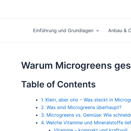
Zum
Inhalt
springen
Einführung und Grundlagen
Anbau & O
Warum Microgreens ges
Table of Contents
1. Klein, aber oho – Was steckt in Micro
2. Was sind Microgreens überhaupt?
3. Microgreens vs. Gemüse: Wie schneid
4. Welche Vitamine und Mineralstoffe li
Vitamine – kompakt und kraftvoll