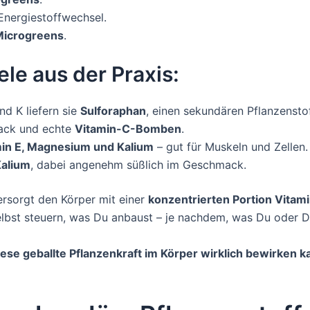
Energiestoffwechsel.
Microgreens
.
ele aus der Praxis:
nd K liefern sie
Sulforaphan
, einen sekundären Pflanzenstof
ack und echte
Vitamin-C-Bomben
.
in E, Magnesium und Kalium
– gut für Muskeln und Zellen.
Kalium
, dabei angenehm süßlich im Geschmack.
ersorgt den Körper mit einer
konzentrierten Portion Vitami
lbst steuern, was Du anbaust – je nachdem, was Du oder D
ese geballte Pflanzenkraft im Körper wirklich bewirken 