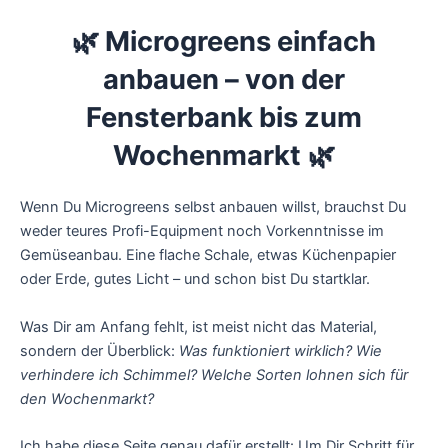
Zum
🌿 Microgreens einfach
Inhalt
springen
anbauen – von der
Fensterbank bis zum
Wochenmarkt
🌿
Wenn Du Microgreens selbst anbauen willst, brauchst Du
weder teures Profi-Equipment noch Vorkenntnisse im
Gemüseanbau. Eine flache Schale, etwas Küchenpapier
oder Erde, gutes Licht – und schon bist Du startklar.
Was Dir am Anfang fehlt, ist meist nicht das Material,
sondern der Überblick:
Was funktioniert wirklich?
Wie
verhindere ich Schimmel?
Welche Sorten lohnen sich für
den Wochenmarkt?
Ich habe diese Seite genau dafür erstellt: Um Dir Schritt für